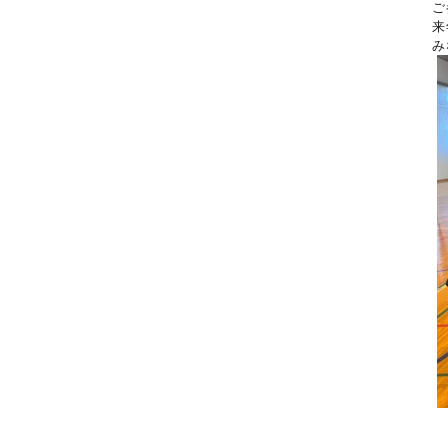
ご
来
み